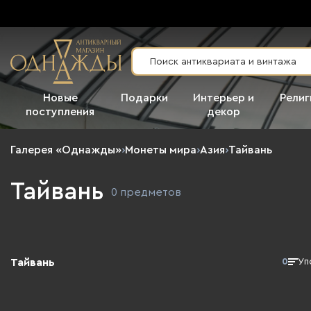
Новые
Подарки
Интерьер и
Религ
поступления
декор
Галерея «Однажды»
›
Монеты мира
›
Азия
›
Тайвань
Тайвань
0 предметов
Тайвань
0
Уп