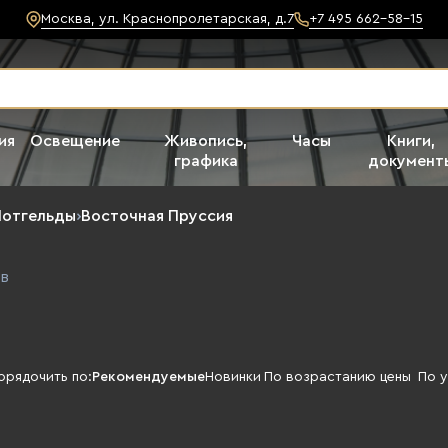
Москва, ул. Краснопролетарская, д.7
+7 495 662-58-15
ия
Освещение
Живопись,
Часы
Книги,
графика
документ
Нотгельды
›
Восточная Пруссия
в
орядочить по:
Рекомендуемые
Новинки
По возрастанию цены
По 