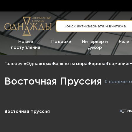
Новые
Подарки
Интерьер и
Религ
поступления
декор
Галерея «Однажды»
›
Банкноты мира
›
Европа
›
Германия
›
Восточная Пруссия
0 предмето
Восточная Пруссия
0
Уп