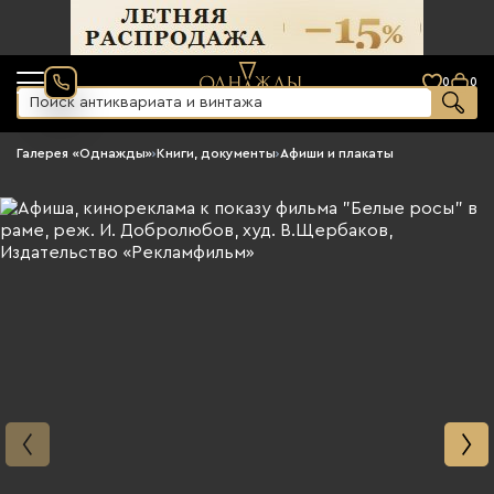
0
0
Галерея «Однажды»
›
Книги, документы
›
Афиши и плакаты