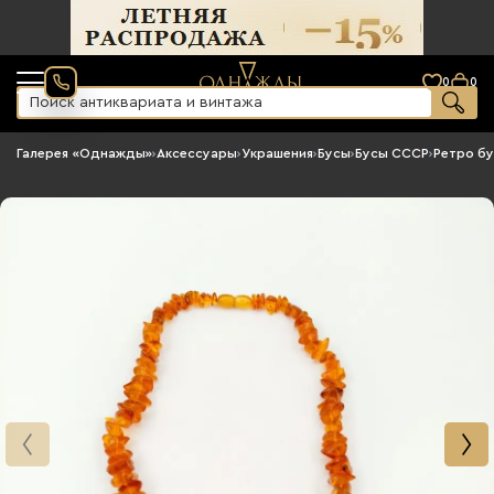
0
0
Галерея «Однажды»
›
Аксессуары
›
Украшения
›
Бусы
›
Бусы СССР
›
Ретро б