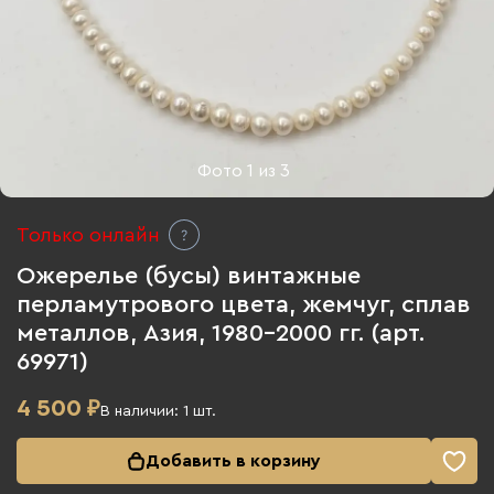
Фото
1
из
3
Только онлайн
Ожерелье (бусы) винтажные
перламутрового цвета, жемчуг, сплав
металлов, Азия, 1980-2000 гг. (арт.
69971)
4 500
₽
В наличии:
1
шт.
Добавить в корзину