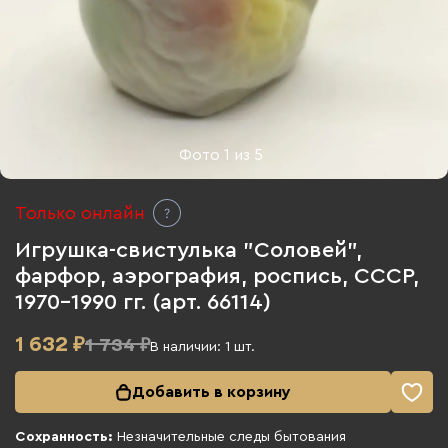
Фото
1
из
5
Только онлайн
Игрушка-свистулька "Соловей",
фарфор, аэрография, роспись, СССР,
1970-1990 гг. (арт. 66114)
1 632
₽
1 734 ₽
В наличии:
1
шт.
Добавить в корзину
Сохранность:
Незначительные следы бытования