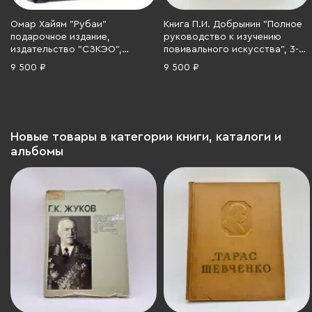
Омар Хайям "Рубаи"
Книга П.И. Добрынин "Полное
подарочное издание,
руководство к изучению
издательство "СЗКЭО",
повивального искусства", 3-е
авторская ручная работа,
изд. (436 рисунка в тексте),
9 500 ₽
9 500 ₽
кожа, бумага, Российская
Типография М.М.
Федерация, 2025 г.
Стасюлевича, бумага, печать,
Российская империя, 1901 г.
Новые товары в категории книги, каталоги и
альбомы