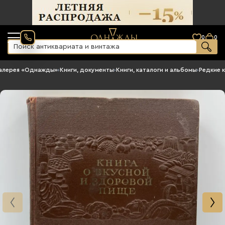
0
0
алерея «Однажды»
›
Книги, документы
›
Книги, каталоги и альбомы
›
Редкие к