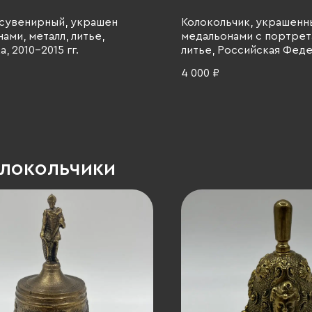
 сувенирный, украшен
Колокольчик, украшенн
ами, металл, литье,
медальонами с портрета
, 2010-2015 гг.
литье, Российская Феде
2015 гг.
4 000 ₽
олокольчики