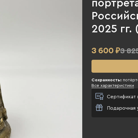
портрета
Российс
2025 гг. 
3 600
₽
3 82
Сохранность:
потёрто
Все характеристики
Сертификат 
Подарочная 