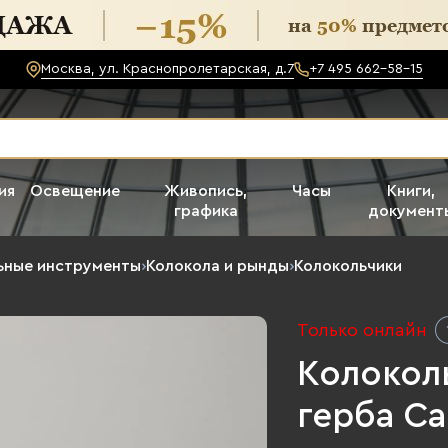
Москва, ул. Краснопролетарская, д.7
+7 495 662-58-15
ия
Освещение
Живопись,
Часы
Книги,
графика
документ
ьные инструменты
›
Колокола и рынды
›
Колокольчики
Только онлайн
Колокол
герба Са