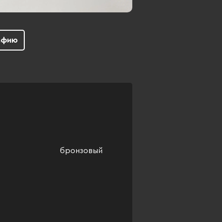
афию
бронзовый