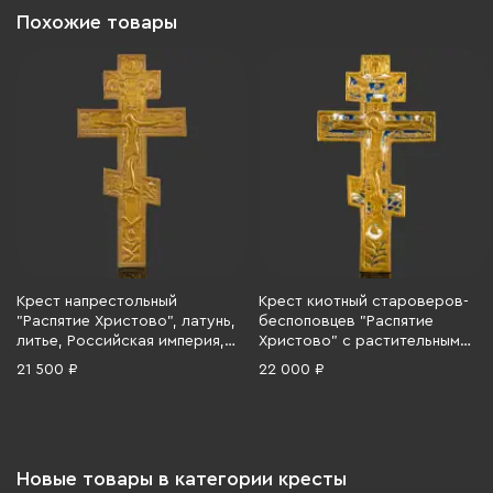
Похожие товары
Крест напрестольный
Крест киотный староверов-
"Распятие Христово", латунь,
беспоповцев "Распятие
литье, Российская империя,
Христово" с растительным
1850-1900 гг.
декором на обороте
21 500 ₽
22 000 ₽
(средний), латунь, двухцветная
эмаль, Российская империя,
1850-1890 гг.
Новые товары в категории кресты