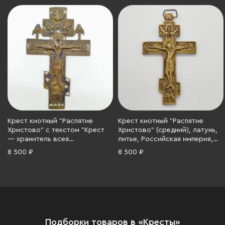
Крест киотный "Распятие
Крест киотный "Распятие
Христово" с текстом "Крест
Христово" (средний), латунь,
— хранитель всея
литье, Российская империя,
вселенныя..." на обороте,
1860-1900 гг.
8 500 ₽
8 500 ₽
латунь, литье, двухцветные
эмали, Российская империя,
1860-1910 гг.
Подборки товаров в «Кресты»