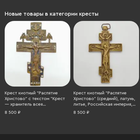
Новые товары в категории кресты
Крест киотный "Распятие
Крест киотный "Распятие
Христово" с текстом "Крест
Христово" (средний), латунь,
— хранитель всея
литье, Российская империя,
вселенныя..." на обороте,
1860-1900 гг.
8 500 ₽
8 500 ₽
латунь, литье, двухцветные
эмали, Российская империя,
1860-1910 гг.