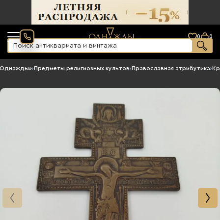
0
0
«Однажды»
›
Предметы религиозных культов
›
Православная атрибутика
›
Кр