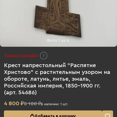
Фото
1
из
4
Только онлайн
Крест напрестольный "Распятие
Христово" с растительным узором на
обороте, латунь, литье, эмаль,
Российская империя, 1850-1900 гг.
(арт. 54686)
4 800
₽
5 100 ₽
В наличии:
1
шт.
Добавить в корзину