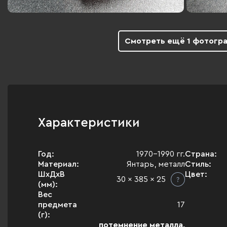
Смотреть ещё 1 фотогр
Характеристики
Год:
1970-1990 гг.
Страна:
Материал:
Янтарь, металл
Стиль:
ШхДхВ
Цвет:
30 x 385 x 25
(мм):
Вес
предмета
17
(г):
потемнение металла,