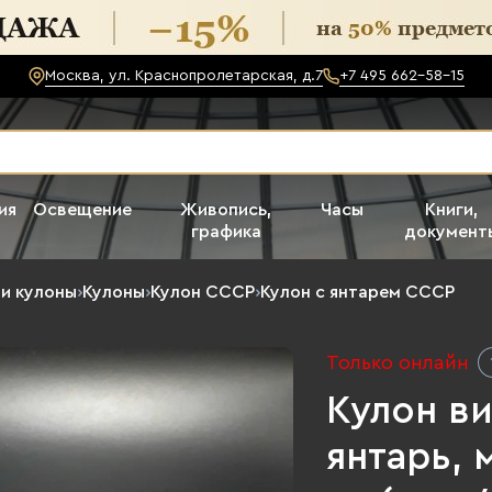
Москва, ул. Краснопролетарская, д.7
+7 495 662-58-15
ия
Освещение
Живопись,
Часы
Книги,
графика
документ
и кулоны
›
Кулоны
›
Кулон СССР
›
Кулон с янтарем СССР
Только онлайн
Кулон в
янтарь, 