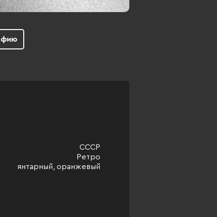
афию
СССР
Ретро
янтарный, оранжевый