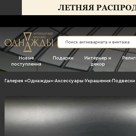
Новые
Подарки
Интерьер и
Религ
поступления
декор
Галерея «Однажды»
›
Аксессуары
›
Украшения
›
Подвески 