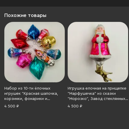
Похожие товары
Набор из 10-ти ёлочных
Игрушка елочная на прищепке
игрушек "Красная шапочка,
"Марфушечка" из сказки
корзинки, фонарики и
"Морозко", Завод стеклянных
листочки" различных
ёлочных украшений и
4 500 ₽
4 500 ₽
расцветок (в подборе),
оптических изделий, стекло,
стекло, металл, краска, 1970-
роспись, металл, 1950-1960 гг.
1990 гг.