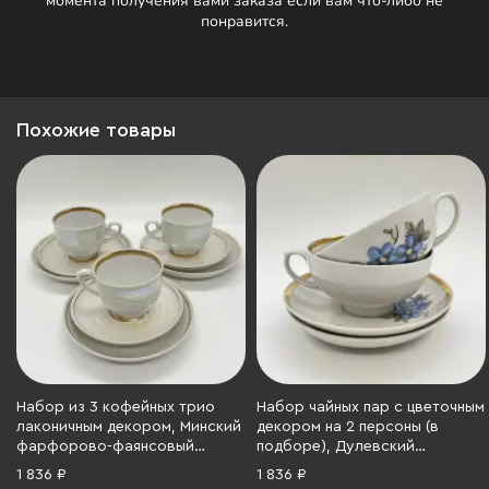
момента получения вами заказа если вам что-либо не
понравится.
Похожие товары
Набор из 3 кофейных трио
Набор чайных пар с цветочным
лаконичным декором, Минский
декором на 2 персоны (в
фарфорово-фаянсовый
подборе), Дулевский
завод, фарфор, люстр,
фарфоровый завод (Дулёво),
1 836 ₽
1 836 ₽
золочение, СССР, 1983-1991 гг.
фарфор, деколь, золочение,