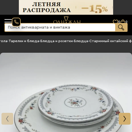
0
0
тола
›
Тарелки и блюда
›
Блюдца и розетки
›
Блюдца
›
Старинный китайский 