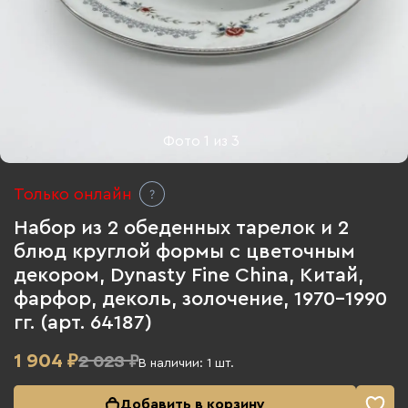
Фото
1
из
3
Только онлайн
Набор из 2 обеденных тарелок и 2
блюд круглой формы с цветочным
декором, Dynasty Fine China, Китай,
фарфор, деколь, золочение, 1970-1990
гг. (арт. 64187)
1 904
₽
2 023 ₽
В наличии:
1
шт.
Добавить в корзину