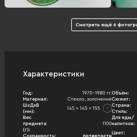
Смотреть ещё 6 фотогр
Характеристики
Год:
1970-1980 гг.
Объём:
Материал:
Стекло, золочение
Сюжет:
ШхДхВ
Страна:
145 x 145 x 155
(мм):
Стиль:
Вес
Для еды/
предмета
1100
напитков:
(г):
Цвет:
Сохранность:
потертости