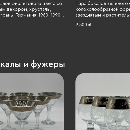
алов фиолетового цвета со
Пара бокалов зеленого 
ым декором, хрусталь,
колоколообразной фор
 грань, Германия, 1960-1990
звездчатым и растител
декором, на восьмиуго
9 500 ₽
основаниях, хрусталь, н
алмазная грань, Германи
гг.
окалы и фужеры