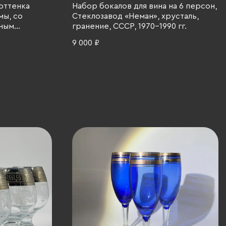
оттенка
Набор бокалов для вина на 6 персон,
мы, со
Стеклозавод «Неман», хрусталь,
ьным
гранение, СССР, 1970-1990 гг.
льных
9 000 ₽
ацвет,
я, 1970-1990