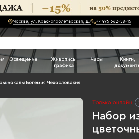
Москва, ул. Краснопролетарская, д.7
+7 495 662-58-15
ия
Освещение
Живопись,
Часы
Книги,
графика
документ
еры
›
Бокалы Богемия Чехословакия
Только онлайн
Набор из
цветочн