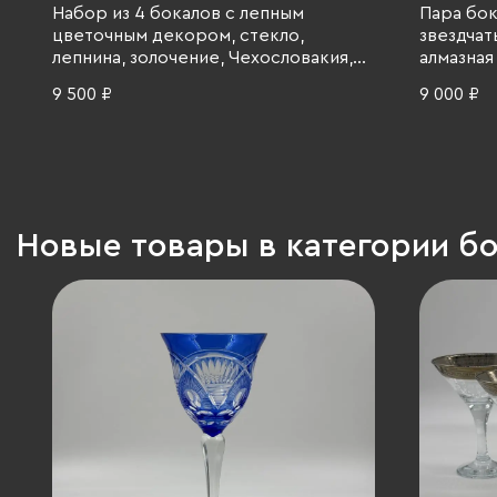
Набор из 4 бокалов с лепным
Пара бок
цветочным декором, стекло,
звездчат
лепнина, золочение, Чехословакия,
алмазная
1970-1990 гг.
гг.
9 500 ₽
9 000 ₽
Новые товары в категории б