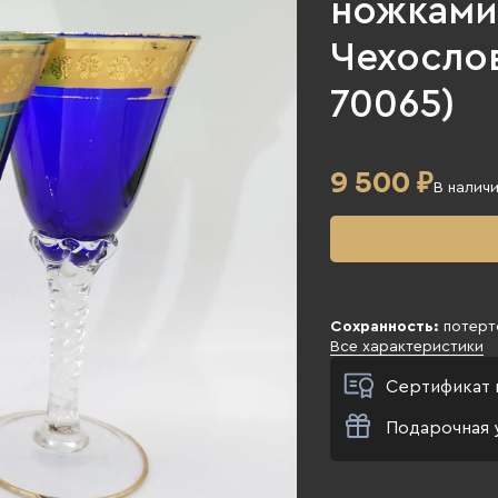
ножками,
Чехослов
70065)
9 500
₽
В налич
Сохранность:
потерт
Все характеристики
Сертификат 
Подарочная 