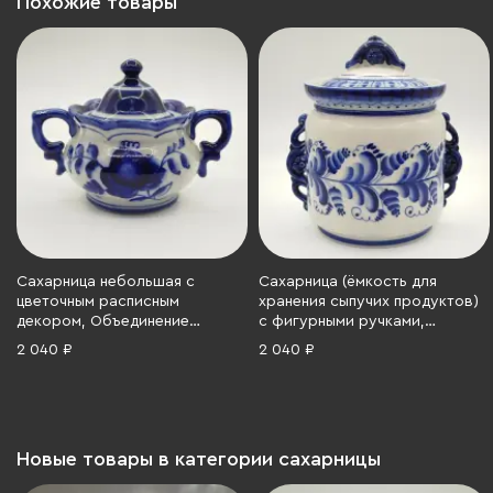
Похожие товары
Сахарница небольшая с
Сахарница (ёмкость для
цветочным расписным
хранения сыпучих продуктов)
декором, Объединение
с фигурными ручками,
«Гжель», фарфор, роспись,
украшенная растительным
2 040 ₽
2 040 ₽
СССР, 1972-1985 гг.
декором, Гжель, фарфор,
роспись, Россия, 1990-2015 гг.
Новые товары в категории сахарницы