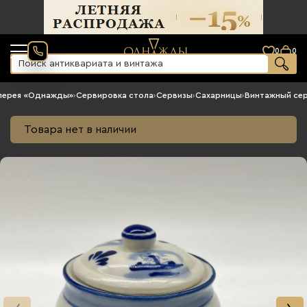
0
0
лерея «Однажды»
›
Сервировка стола
›
Сервизы
›
Сахарницы
›
Винтажный се
Товара нет в наличии