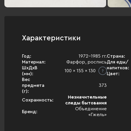
Характеристики
Год:
1972-1985 гг.
Страна:
Материал:
Фарфор, роспись
Для еды/
ШхДхВ
напитков:
100 x 155 x 130
(мм):
Цвет:
Вес
предмета
373
(г):
Незначительные
Сохранность:
следы бытования
Объединение
Бренд:
«Гжель»