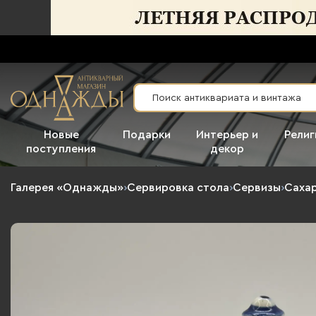
Новые
Подарки
Интерьер и
Религ
поступления
декор
Галерея «Однажды»
›
Сервировка стола
›
Сервизы
›
Саха