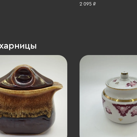
 Гжель, фарфор, роспись,
золочение, Германия, 196
2 095 ₽
990-2015 гг.
ахарницы