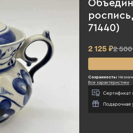
Объедин
роспись, 
71440)
2 125
₽
2 500
Сохранность:
Незнач
Все характеристики
Сертификат 
Подарочная 