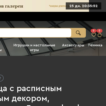
25 дн. 20:35:51
0
0
Игрушки и настольные
Аксессуары
Техника
ы
игры
ца с расписным
ым декором,