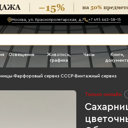
Москва, ул. Краснопролетарская, д.7
+7 495 662-58-15
ия
Освещение
Живопись,
Часы
Книги,
графика
документ
рницы
›
Фарфоровый сервиз СССР
›
Винтажный сервиз
Только онлайн
Сахарни
цветочн