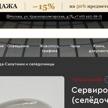
Москва, ул. Краснопролетарская, д.7
+7 495 662-58-15
ия
Освещение
Живопись,
Часы
Книги,
графика
документ
да
›
Салатники и селёдочницы
Только онлайн
Сервиро
(селёдо