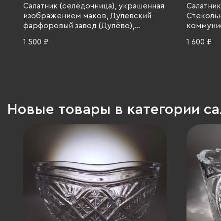
Салатник (селёдочница), украшенная
Салатник
изображением маков, Дулевский
Стеколь
фарфоровый завод (Дулёво),
коммуни
фарфор, деколь, СССР, 1940-1946 гг.
добровол
1 500 ₽
1 600 ₽
стекло, С
Новые товары в категории с