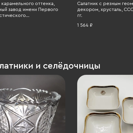
 карамельного оттенка,
Салатник с резным гео
ный завод имени Первого
декором, хрусталь, ССС
стического
гг.
ьческого отряда (1 КДО),
1 564 ₽
ССР, 1960-1980 гг.
алатники и селёдочницы