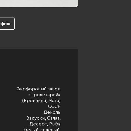
афию
Фарфоровый завод
«Пролетарий»
(Бронница, Мста)
СССР
Деколь
Закуски, Салат,
Десерт, Рыба
белый, зелёный,