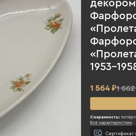
декором
Фарфоро
«Пролета
Фарфоро
«Пролет
1953-1958
1 564
₽
1 662
Сохранность:
потёрт
Все характеристики
Сертификат 