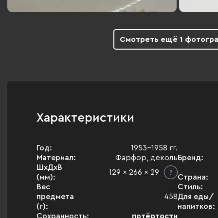
Смотреть ещё 1 фотогр
Характеристики
Год:
1953-1958 гг.
Материал:
Фарфор, деколь
Бренд:
ШхДхВ
129 x 266 x 29
(мм):
Страна:
Вес
Стиль:
предмета
458
Для еды/
(г):
напитков:
Сохранность:
потёртости