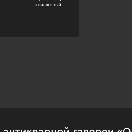
оранжевый
и антикварной галереи «