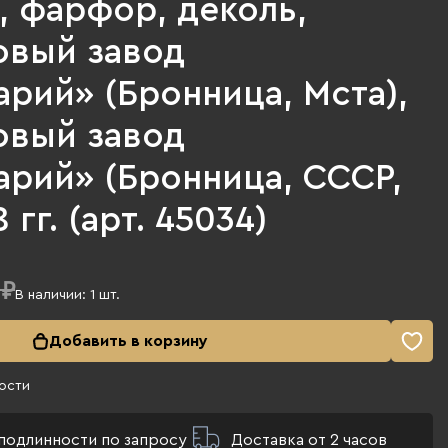
, фарфор, деколь,
вый завод
рий» (Бронница, Мста),
вый завод
арий» (Бронница, СССР,
 гг. (арт. 45034)
 ₽
В наличии:
1
шт.
Добавить в корзину
ости
подлинности по запросу
Доставка от 2 часов