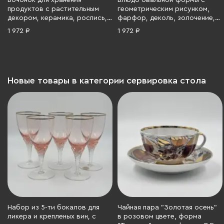
Бочонок для хранения
Блюдо овальной формы с
продуктов с растительным
геометрическим рисунком,
декором, керамика, роспись,
фарфор, деколь, золочение,
СССР, 1970-1990 гг.
Чехословакия, 1960-1980 гг.
1 972 ₽
1 972 ₽
Новые товары в категории сервировка стола
Набор из 5-ти бокалов для
Чайная пара "Золотая осень"
ликера и крепленых вин, с
в розовом цвете, форма