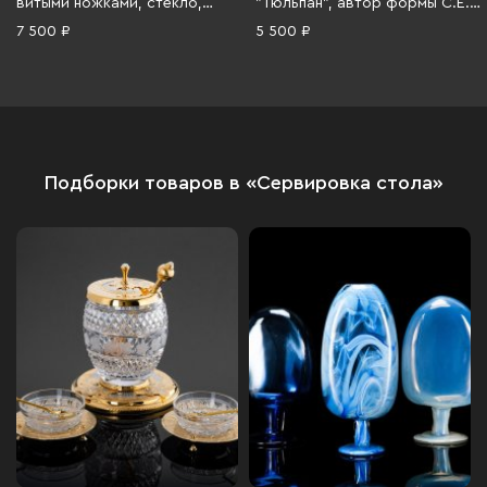
витыми ножками, стекло,
"Тюльпан", автор формы С.Е.
золочение, Чехословакия,
Яковлева, автор росписи Н.П.
7 500 ₽
5 500 ₽
1970-1980 гг.
Славина, Ленинградский
фарфоровый завод (ЛФЗ),
фарфор, деколь, люстр,
золочение, СССР, 1970-1986 гг.
Подборки товаров в «Сервировка стола»