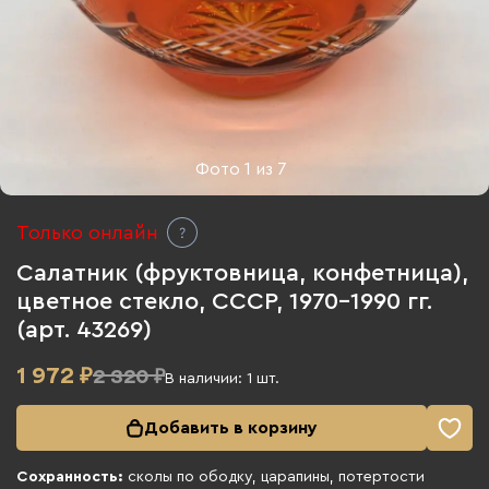
Фото
1
из
7
Только онлайн
Салатник (фруктовница, конфетница),
цветное стекло, СССР, 1970-1990 гг.
(арт. 43269)
1 972
₽
2 320 ₽
В наличии:
1
шт.
Добавить в корзину
Сохранность:
сколы по ободку, царапины, потертости