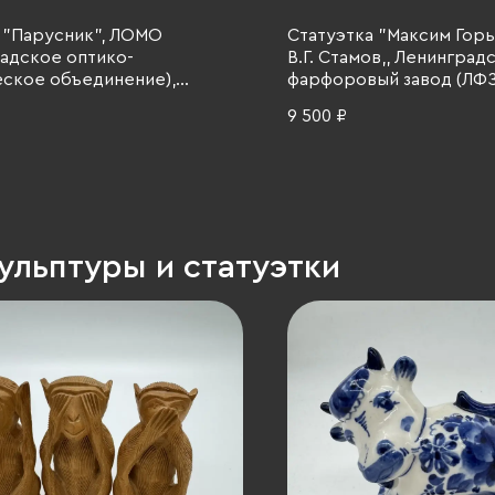
 "Парусник", ЛОМО
Статуэтка "Максим Горь
адское оптико-
В.Г. Стамов,, Ленинград
ское объединение),
фарфоровый завод (ЛФЗ)
неодимовое стекло,
СССР, 1950-1960 гг.
9 500 ₽
, шлифовка, СССР, 1970-1980
ульптуры и статуэтки