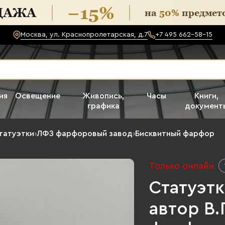
Москва, ул. Краснопролетарская, д.7
+7 495 662-58-15
ия
Освещение
Живопись,
Часы
Книги,
графика
документ
татуэтки
›
ЛФЗ фарфоровый завод
›
Бисквитный фарфор
Только онлайн
Статуэтк
автор В.