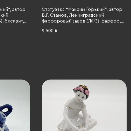
кий", автор
Статуэтка "Максим Горький", автор
ский
В.Г. Стамов, Ленинградский
, бисквит,
фарфоровый завод (ЛФЗ), фарфор,
бисквит, СССР, 1960-1970 гг.
9 500 ₽