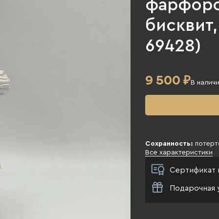
фарфоро
бисквит, 
69428)
9 500
₽
В налич
Сохранность:
потерто
Все характеристики
Сертификат 
Подарочная 