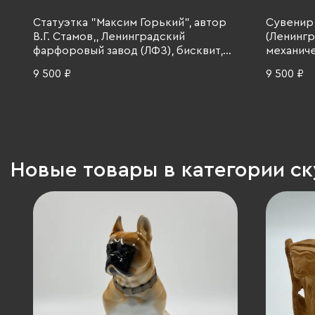
Статуэтка "Максим Горький", автор
Сувенир
В.Г. Стамов,, Ленинградский
(Ленингр
фарфоровый завод (ЛФЗ), бисквит,
механиче
СССР, 1950-1960 гг.
стекло, 
9 500 ₽
9 500 ₽
гранение
гг.
Новые товары в категории ск