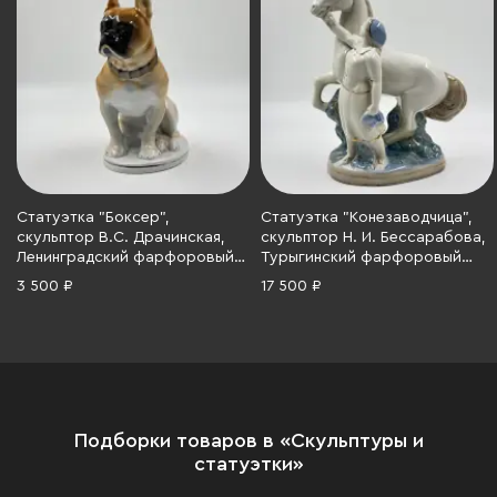
Статуэтка "Боксер",
Статуэтка "Конезаводчица",
скульптор В.С. Драчинская,
скульптор Н. И. Бессарабова,
Ленинградский фарфоровый
Турыгинский фарфоровый
завод (ЛФЗ), фарфор,
завод артели
3 500 ₽
17 500 ₽
роспись, СССР, 1970-1986 гг.
«Художественная керамика»
(Гжель), фарфор, роспись,
золочение, СССР, 1970-1990 гг.
Подборки товаров в «Скульптуры и
статуэтки»