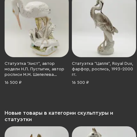
Статуэтка "Аист", автор
Статуэтка "Цапля", Royal Dux,
модели Н.П. Пустыгин, автор
фарфор, роспись, 1993-2000
росписи М.М. Шепелева
гг.
(Кожина), Дулевский
16 500 ₽
16 500 ₽
фарфоровый завод (Дулёво),
фарфор, люстр, роспись,
золочение, СССР, 1959 г.
Новые товары в категории скульптуры и
статуэтки