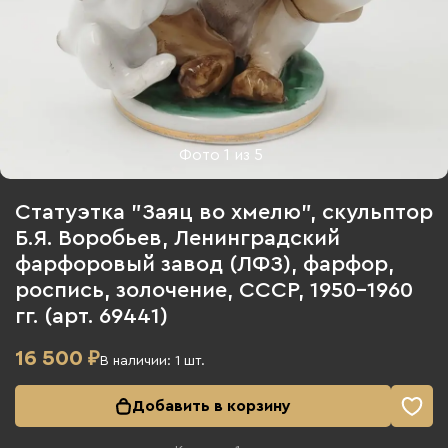
Фото
1
из
5
Статуэтка "Заяц во хмелю", скульптор
Б.Я. Воробьев, Ленинградский
фарфоровый завод (ЛФЗ), фарфор,
роспись, золочение, СССР, 1950-1960
гг. (арт. 69441)
16 500
₽
В наличии:
1
шт.
Добавить в корзину