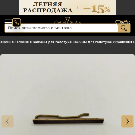
0
0
рашения
›
Запонки и зажимы для галстука
›
Зажимы для галстука
›
Украшения 