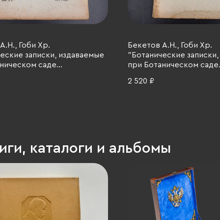
.Н., Гоби Хр.
Бекетов А.Н., Гоби Хр.
еские записки, издаваемые
"Ботанические записки,
ническом саде
при Ботаническом саде
орского Санкт-
Императорского Санкт
2 520 ₽
гского университета",
Петербургского универ
 тома V, бумага, печать,
III, выпуск 3, бумага, печ
ая империя, 1896 г.
Российская империя, 189
иги, каталоги и альбомы