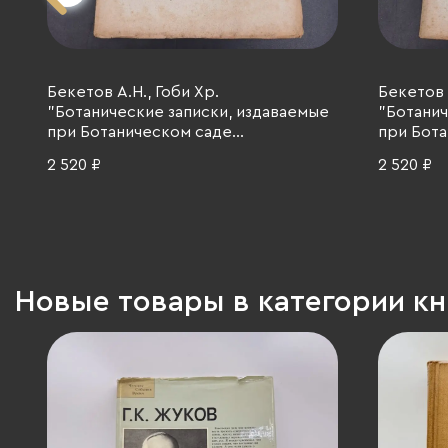
Бекетов А.Н., Гоби Хр.
Бекетов А
"Ботанические записки, издаваемые
"Ботанич
при Ботаническом саде
при Бота
Императорского Санкт-
Императ
2 520 ₽
2 520 ₽
Петербургского университета", том
Петербур
III, выпуск 3, бумага, печать,
выпуск 12
Российская империя, 1892 г.
Российск
Новые товары в категории кн