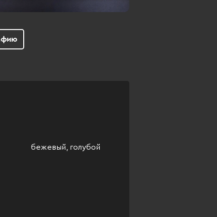
афию
бежевый, голубой