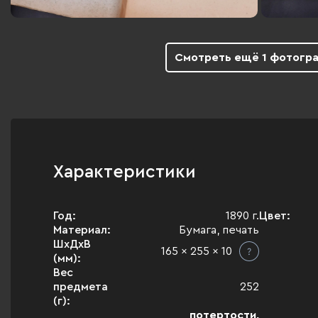
Смотреть ещё 1 фотогр
Характеристики
Год:
1890 г.
Цвет:
Материал:
Бумага, печать
ШхДхВ
165 x 255 x 10
(мм):
Вес
предмета
252
(г):
потертости,