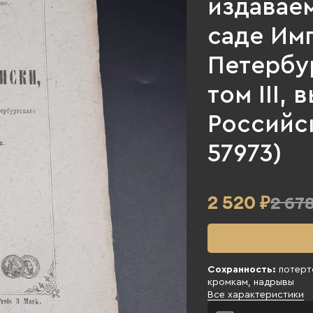
издавае
саде Им
Петербу
том III, 
Российск
57973)
2 520
₽
2 678
Сохранность:
потерто
кромкам, надрывы
Все характеристики