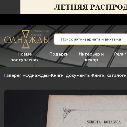
Новые
Подарки
Интерьер и
Религ
поступления
декор
Галерея «Однажды»
›
Книги, документы
›
Книги, каталог