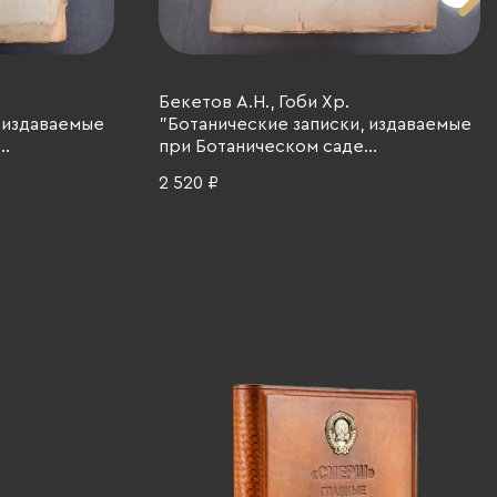
Бекетов А.Н., Гоби Хр.
 издаваемые
"Ботанические записки, издаваемые
при Ботаническом саде
-
Императорского Санкт-
2 520 ₽
ситета", том
Петербургского университета", том
ать,
III, выпуск 2, бумага, печать,
2 г.
Российская империя, 1891 г.