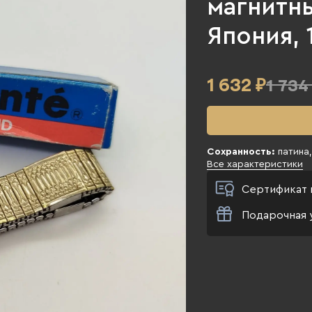
магнитны
Япония, 
1 632
₽
1 734
Сохранность:
патина,
Все характеристики
Сертификат 
Подарочная 