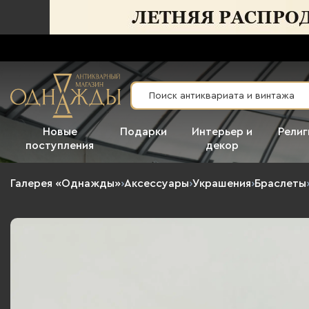
Новые
Подарки
Интерьер и
Религ
поступления
декор
Галерея «Однажды»
›
Аксессуары
›
Украшения
›
Браслеты