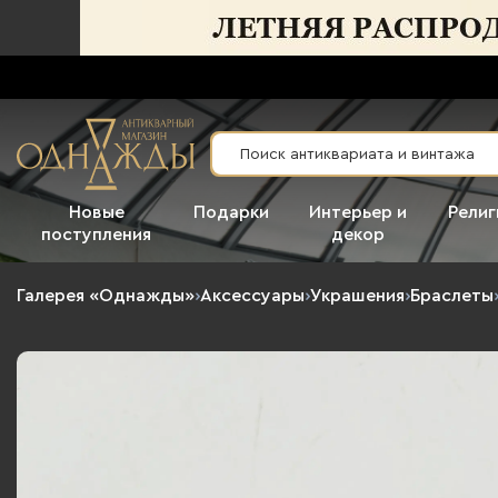
Новые
Подарки
Интерьер и
Религ
поступления
декор
Галерея «Однажды»
›
Аксессуары
›
Украшения
›
Браслеты