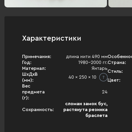
Характеристики
Примечания:
длина нити 490 мм
Особенно
Год:
1980-2000 гг.
Страна:
Материал:
Янтарь
Стиль:
ШхДхВ
40 x 250 x 10
(мм):
Цвет:
Вес
предмета
24
(г):
сломан замок бус,
Сохранность:
растянута резинка
браслета