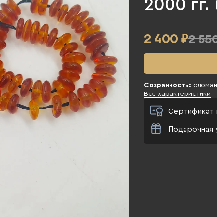
2000 гг. 
2 400
₽
2 550
Сохранность:
сломан 
Все характеристики
Сертификат 
Подарочная 