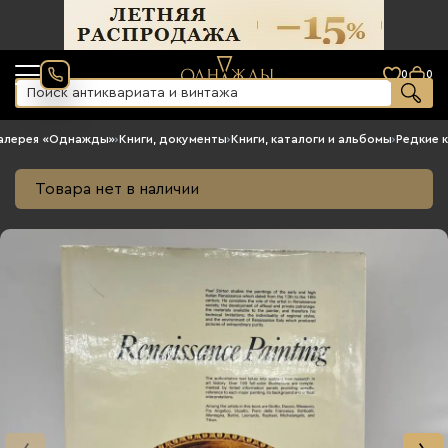
0
0
алерея «Однажды»
›
Книги, документы
›
Книги, каталоги и альбомы
›
Редкие к
Товара нет в наличии