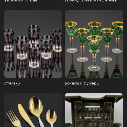
Тарелки и блюда
Рюмки, стопки и лафитники
Стаканы
Бокалы и фужеры