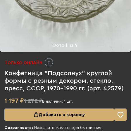
Фото
1
из
4
Только онлайн
Конфетница "Подсолнух" круглой
формы с резным декором, стекло,
пресс, СССР, 1970-1990 гг. (арт. 42579)
1 197
₽
1 272 ₽
В наличии:
1
шт.
Добавить в корзину
Сохранность:
Незначительные следы бытования