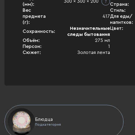
300 x 300 x 200
(мм):
Страна:
Вес
Стиль:
предмета
417
Для еды/
(г):
напитков:
Незначительные
Цвет:
Сохранность:
следы бытования
Объём:
275 мл
Персон:
1
Сюжет:
Золотая лента
Блюдца
Подкатегория