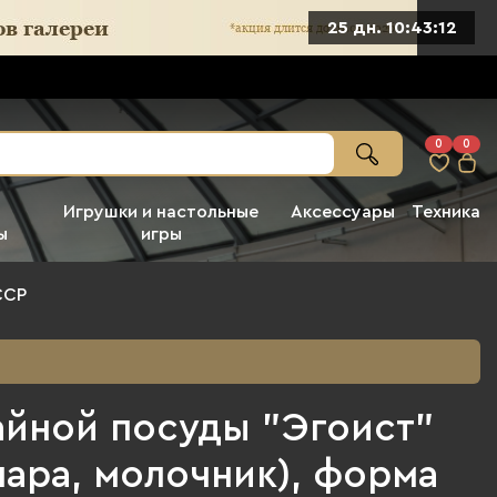
25 дн. 10:43:11
0
0
Игрушки и настольные
Аксессуары
Техника
ы
игры
ССР
айной посуды "Эгоист"
пара, молочник), форма