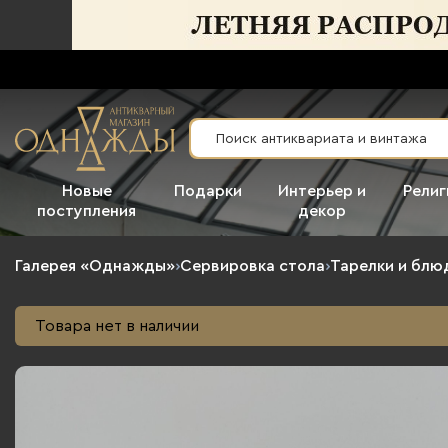
Новые
Подарки
Интерьер и
Религ
поступления
декор
Галерея «Однажды»
›
Сервировка стола
›
Тарелки и блю
Товара нет в наличии