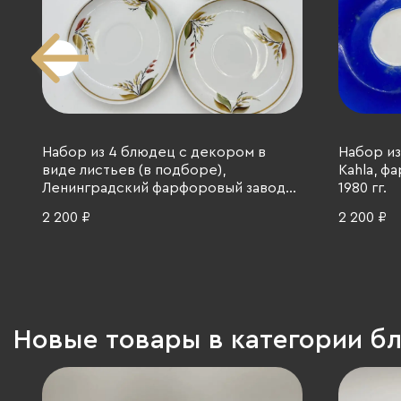
Набор из 4 блюдец с декором в
Набор из
виде листьев (в подборе),
Kahla, фа
Ленинградский фарфоровый завод
1980 гг.
(ЛФЗ), фарфор, роспись, золочение,
2 200 ₽
2 200 ₽
СССР, 1970-1990 гг.
Новые товары в категории б