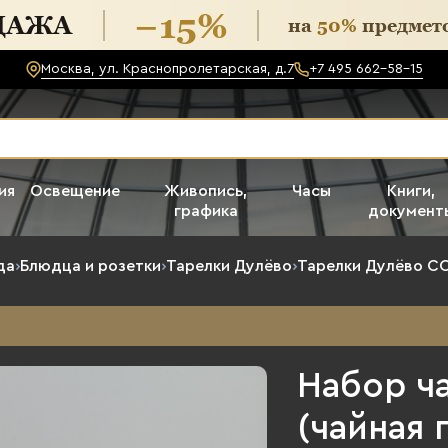
Москва, ул. Краснопролетарская, д.7
+7 495 662-58-15
ия
Освещение
Живопись,
Часы
Книги,
графика
документ
да
›
Блюдца и розетки
›
Тарелки Дулёво
›
Тарелки Дулёво С
Набор ч
(чайная 