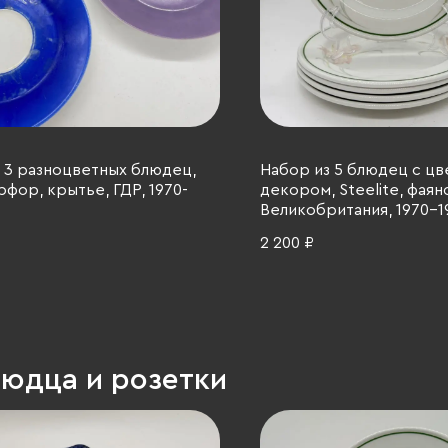
 3 разноцветных блюдец,
Набор из 5 блюдец с ц
рфор, крытье, ГДР, 1970-
декором, Steelite, фаян
Великобритания, 1970-19
2 200 ₽
людца и розетки