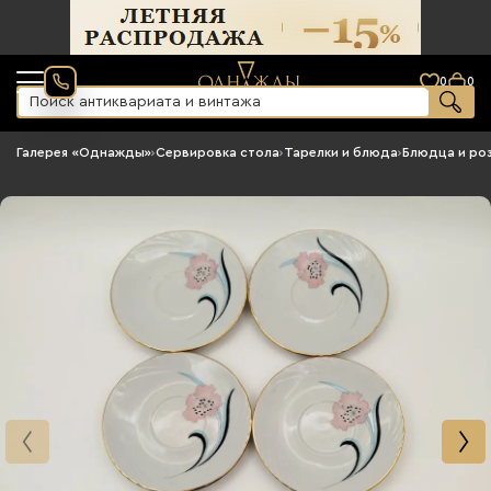
0
0
Галерея «Однажды»
›
Сервировка стола
›
Тарелки и блюда
›
Блюдца и ро