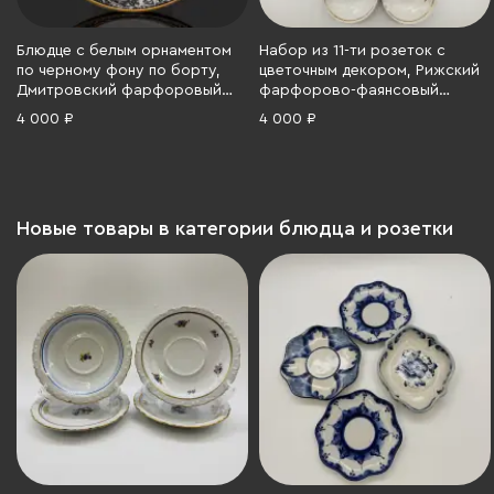
Блюдце с белым орнаментом
Набор из 11-ти розеток с
по черному фону по борту,
цветочным декором, Рижский
Дмитровский фарфоровый
фарфорово-фаянсовый
завод (ДФЗ Вербилки),
завод, фарфор, деколь,
4 000 ₽
4 000 ₽
фарфор, деколь, золочение,
золочение, СССР, 1970-1980 гг.
СССР, 1946-1950 гг.
Новые товары в категории блюдца и розетки