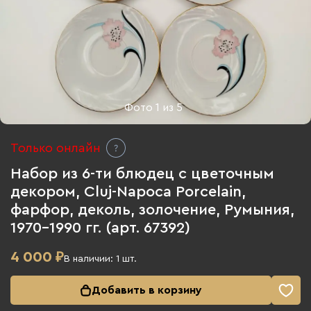
Фото
1
из
5
Только онлайн
Набор из 6-ти блюдец с цветочным
декором, Cluj-Napoca Porcelain,
фарфор, деколь, золочение, Румыния,
1970-1990 гг. (арт. 67392)
4 000
₽
В наличии:
1
шт.
Добавить в корзину