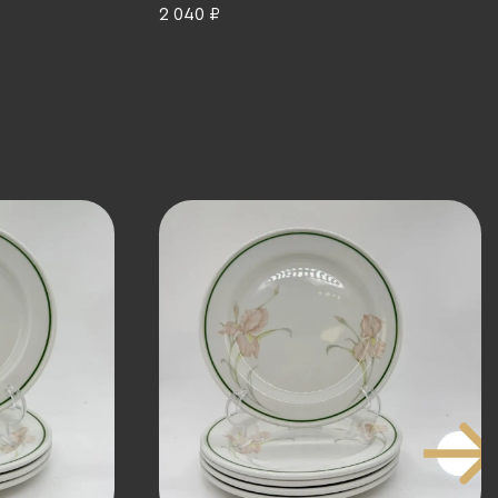
 золочение,
фарфор, крытье, золочение, СССР,
2 040 ₽
1970-1991 гг.