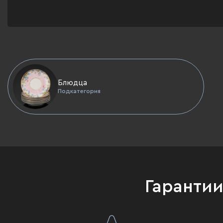
Блюдца
Подкатегория
Гаранти