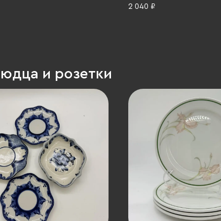
-1987 гг.
(ЛФЗ), фарфор, деколь,
2 040 ₽
СССР, 1970-1991 гг.
людца и розетки