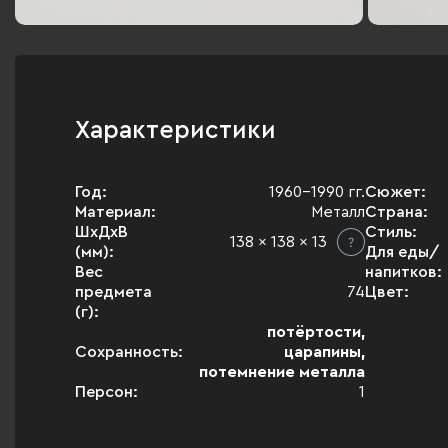
Характеристики
Год:
1960-1990 гг.
Сюжет:
Материал:
Металл
Страна:
ШхДхВ
Стиль:
138 x 138 x 13
(мм):
Для еды/
Вес
напитков:
предмета
74
Цвет:
(г):
потёртости,
Сохранность:
царапины,
потемнение металла
Персон:
1