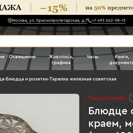
Москва, ул. Краснопролетарская, д.7
+7 495 662-58-15
ия
Освещение
Живопись,
Часы
Книги,
графика
документ
да
›
Блюдца и розетки
›
Тарелка железная советская
Только онлайн
Блюдце 
краем, м