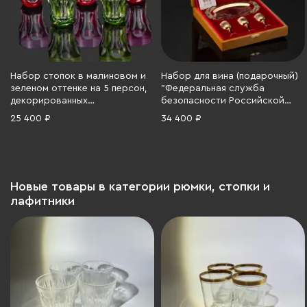
Набор стопок в малиновом и
Набор для вина (подарочный)
зеленом оттенке на 5 персон,
"Федеральная служба
декорированных
безопасности Российской
расширяющимся кверху
Федерации (ФСБ России)",
25 400 ₽
34 400 ₽
линзами, Val Saint Lambert (?),
Златоустовская оружейная
хрусталь, гранение, Бельгия,
компания, латунь, золочение,
1950-1960 гг.
никелирование, травление,
гравирование, Российская
Федерация, 2010-2015 гг.
Новые товары в категории рюмки, стопки и
лафитники