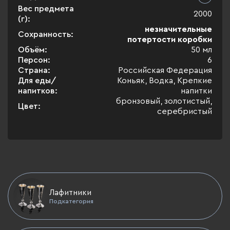
Вес предмета
2000
(г):
незначительные
Сохранность:
потертости коробки
Объём:
50 мл
Персон:
6
Страна:
Российская Федерация
Для еды/
Коньяк, Водка, Крепкие
напитков:
напитки
бронзовый, золотистый,
Цвет:
серебристый
Лафитники
Подкатегория