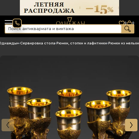
0
0
«Однажды»
›
Сервировка стола
›
Рюмки, стопки и лафитники
›
Рюмки из мельх