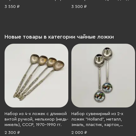
мельхиор (медь-никель),
никель-цинк), 1970-1990 гг.
3 550 ₽
3 500 ₽
золочение, СССР, 1970-1990 гг.
Новые товары в категории чайные ложки
Набор из 4-х ложек с длинной
Набор сувенирный из 2-х
витой ручкой, мельхиор (медь-
ложек "Holland", металл,
никель), СССР, 1970-1990 гг.
эмаль, пластик, картон,
Нидерланды, 1990-2015 гг.
2 300 ₽
2 000 ₽