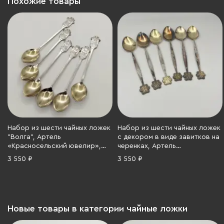
Похожие товары
Набор из шести чайных ложек
Набор из шести чайных ложек
"Волга", Артель
с декором в виде завитков на
«Красносельский ювелир»,
черенках, Артель
мельхиор (медь-никель),
«Красносельский ювелир»,
3 550 ₽
3 550 ₽
золочение, СССР, 1970-1990 гг.
мельхиор (медь-никель),
золочение, СССР, 1970-1990 гг.
Новые товары в категории чайные ложки