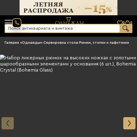
0
0
Галерея «Однажды»
›
Сервировка стола
›
Рюмки, стопки и лафитники