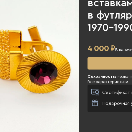
вставка
в футляр
1970-1990
4 000
₽
В налич
Сохранность:
незнач
Все характеристики
Сертификат 
Подарочная 