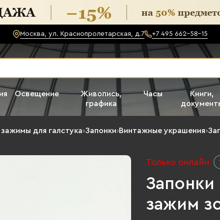
Москва, ул. Краснопролетарская, д.7
+7 495 662-58-15
ия
Освещение
Живопись,
Часы
Книги,
графика
документ
 зажимы для галстука
›
Запонки
›
Винтажные украшения
›
За
Только онлайн
Запонки
зажим зо