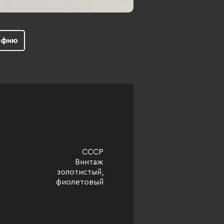
афию
СССР
Винтаж
золотистый,
фиолетовый