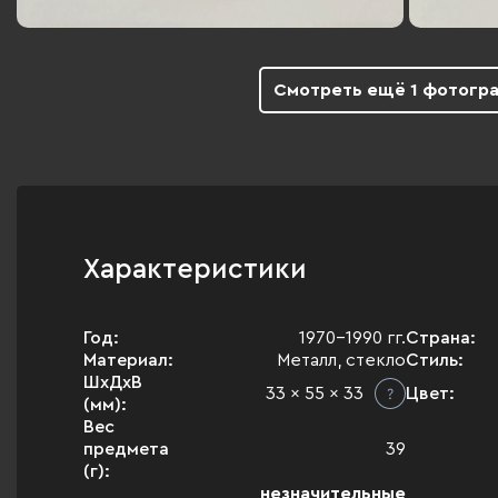
Смотреть ещё 1 фотогр
Характеристики
Год:
1970-1990 гг.
Страна:
Материал:
Металл, стекло
Стиль:
ШхДхВ
33 x 55 x 33
Цвет:
(мм):
Вес
предмета
39
(г):
незначительные