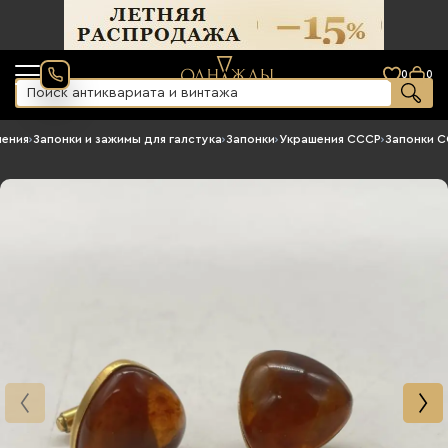
0
0
шения
›
Запонки и зажимы для галстука
›
Запонки
›
Украшения СССР
›
Запонки 