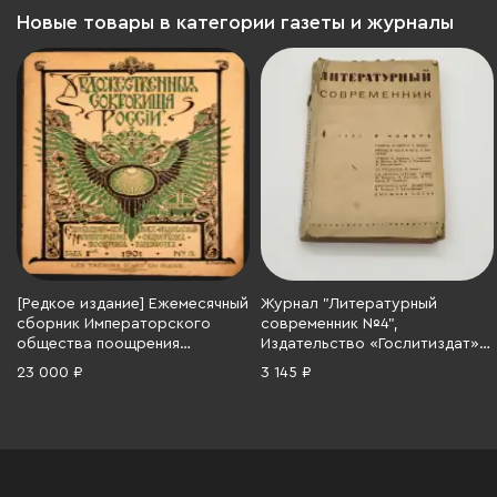
Новые товары в категории газеты и журналы
[Редкое издание] Ежемесячный
Журнал "Литературный
сборник Императорского
современник №4",
общества поощрения
Издательство «Гослитиздат»,
художеств "Художественные
бумага, печать, СССР, 1937 г.
23 000 ₽
3 145 ₽
сокровища России" № 3 (33 –
48 с.), оформление обложки
Е. Лансере, бумага, печать,
Российская империя, 1901 г.