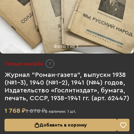
Фото
1
из
3
Только онлайн
Журнал "Роман-газета", выпуски 1938
(№1-3), 1940 (№1-2), 1941 (№4) годов,
Издательство «Гослитиздат», бумага,
печать, СССР, 1938-1941 гг. (арт. 62447)
1 768
₽
1 878 ₽
В наличии:
1
шт.
Добавить в корзину