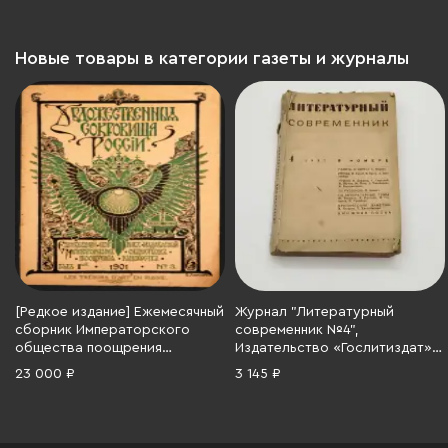
Новые товары в категории газеты и журналы
[Редкое издание] Ежемесячный
Журнал "Литературный
сборник Императорского
современник №4",
общества поощрения
Издательство «Гослитиздат»,
художеств "Художественные
бумага, печать, СССР, 1937 г.
23 000 ₽
3 145 ₽
сокровища России" № 3 (33 –
48 с.), оформление обложки
Е. Лансере, бумага, печать,
Российская империя, 1901 г.