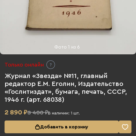
Фото
1
из
6
Только онлайн
Журнал «Звезда» №11, главный
редактор Е.М. Еголин, Издательство
«Гослитиздат», бумага, печать, СССР,
1946 г. (арт. 68038)
2 890
₽
3 400 ₽
В наличии:
1
шт.
Добавить в корзину