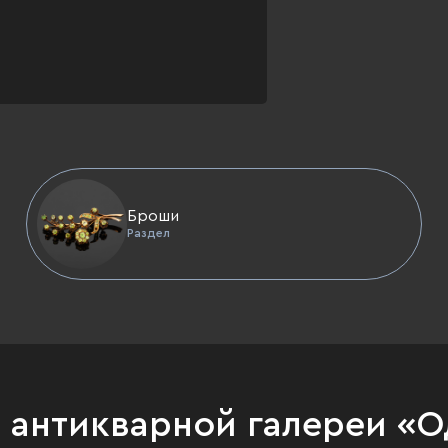
Броши
Раздел
и антикварной галереи «