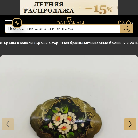
0
0
ия
›
Броши и заколки
›
Броши
›
Старинная брошь
›
Антикварные броши 19 и 20 в