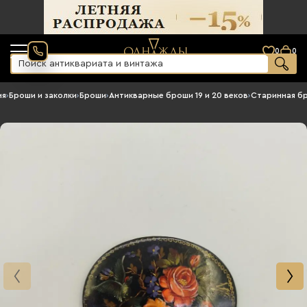
0
0
ия
›
Броши и заколки
›
Броши
›
Антикварные броши 19 и 20 веков
›
Старинная б