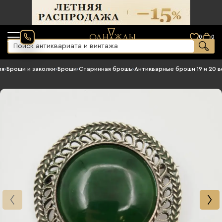
0
0
ия
›
Броши и заколки
›
Броши
›
Старинная брошь
›
Антикварные броши 19 и 20 в