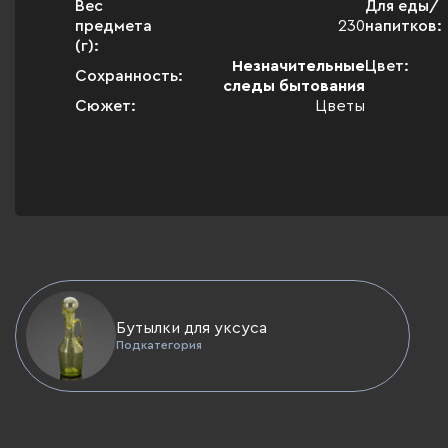
Вес
Для еды/
предмета
230
напитков:
(г):
Незначительные
Цвет:
Сохранность:
следы бытования
Сюжет:
Цветы
Бутылки для уксуса
Подкатегория