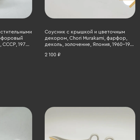
астительными
Соусник с крышкой и цветочным
арфоровый
декором, Chori Murakami, фарфор,
 СССР, 1972-
деколь, золочение, Япония, 1960-1970
гг.
2 100 ₽