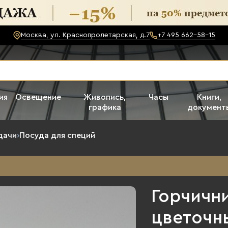
Москва, ул. Краснопролетарская, д.7
+7 495 662-58-15
ия
Освещение
Живопись,
Часы
Книги,
графика
документ
дачи
›
Посуда для специй
Горчичн
цветочн