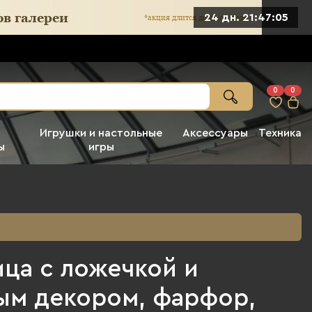
24 дн. 21:47:04
0
0
Игрушки и настольные
Аксессуары
Техника
ы
игры
ица с ложечкой и
ым декором, фарфор,