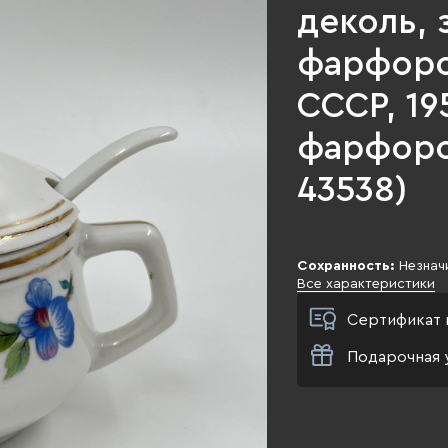
деколь, 
фарфоро
СССР, 19
фарфоров
43538)
Сохранность:
Незнач
Все характеристики
Сертификат 
Подарочная 