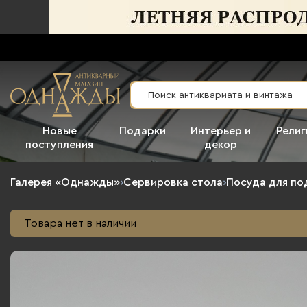
Новые
Подарки
Интерьер и
Религ
поступления
декор
Галерея «Однажды»
›
Сервировка стола
›
Посуда для по
Товара нет в наличии