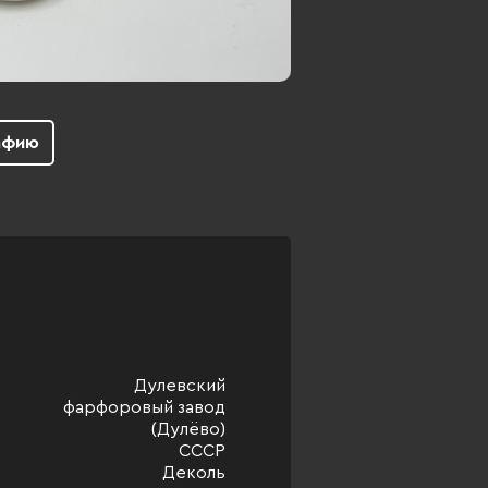
афию
Дулевский
фарфоровый завод
(Дулёво)
СССР
Деколь