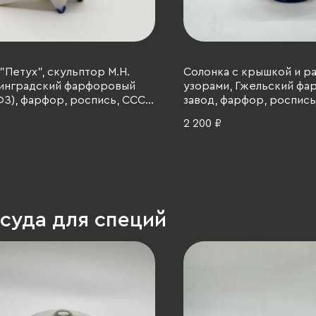
"Петух", скульптор М.Н.
Солонка с крышкой и р
нинградский фарфоровый
узорами, Гжельский ф
ФЗ), фарфор, роспись, СССР,
завод, фарфор, роспись,
 гг.
1986 гг.
2 200 ₽
суда для специй