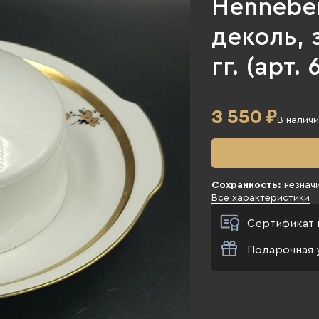
Henneber
деколь, 
гг. (арт.
3 550
₽
В налич
Сохранность:
незнач
Все характеристики
Сертификат 
Подарочная 