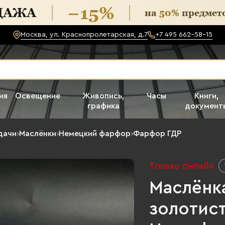
Москва, ул. Краснопролетарская, д.7
+7 495 662-58-15
ия
Освещение
Живопись,
Часы
Книги,
графика
документ
дачи
›
Маслёнки
›
Немецкий фарфор
›
Фарфор ГДР
Только онлайн
Маслёнк
золотист