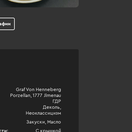
афии
Graf Von Henneberg
Porzellan, 1777 Jlmenau
ГДР
Деколь,
Неоклассицизм
Закуски, Масло
сти:
С крышкой