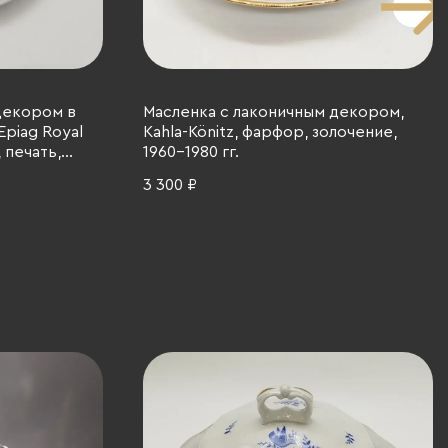
декором в
Масленка с лаконичным декором,
Epiag Royal
Kahla-Könitz, фарфор, золочение,
 печать,
1960-1980 гг.
 гг.
3 300 ₽