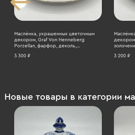
Маслёнка, украшенных цветочным
Маслёнка
декором, Graf Von Henneberg
декором,
Porzellan, фарфор, деколь,
золочение
золочение, 1977-1990 гг.
3 300 ₽
3 200 ₽
Новые товары в категории м