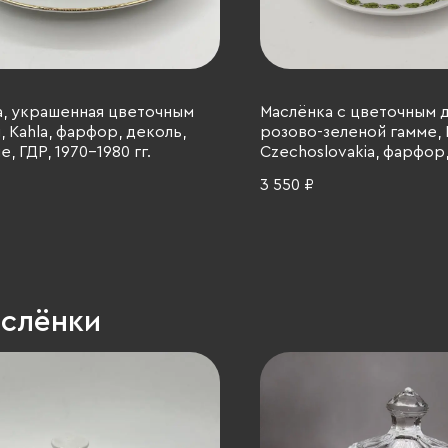
, украшенная цветочным
Маслёнка с цветочным 
 Kahla, фарфор, деколь,
розово-зеленой гамме, 
, ГДР, 1970-1980 гг.
Czechoslovakia, фарфор,
Чехословакия, 1970-1990
3 550 ₽
аслёнки