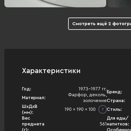
Смотреть ещё 2 фотогр
Характеристики
Год:
1973-1977 гг.
Бренд:
Фарфор, деколь,
Материал:
золочение
Страна:
ШхДхВ
190 x 190 x 100
Стиль:
(мм):
Вес
Для еды/
предмета
561
напитков:
(г):
Особенно