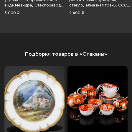
украшенных орнаментом в
растительным декором,
виде Меандра, Стеклозавод
стекло, алмазная грань, СССР,
«Неман», стекло, гравировка,
1970-1990 гг.
3 000 ₽
2 400 ₽
золочение, Беларусь, 1991-
2010 гг.
Подборки товаров в «Стаканы»