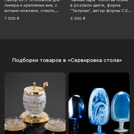
Набор из 5-ти бокалов для
Чайная пара "Золотая осень"
ликера и крепленых вин, с
в розовом цвете, форма
витыми ножками, стекло,
"Тюльпан", автор формы С.Е.
золочение, Чехословакия,
Яковлева, автор росписи Н.П.
7 500 ₽
5 500 ₽
1970-1980 гг.
Славина, Ленинградский
фарфоровый завод (ЛФЗ),
фарфор, деколь, люстр,
золочение, СССР, 1970-1986 гг.
Подборки товаров в «Сервировка стола»