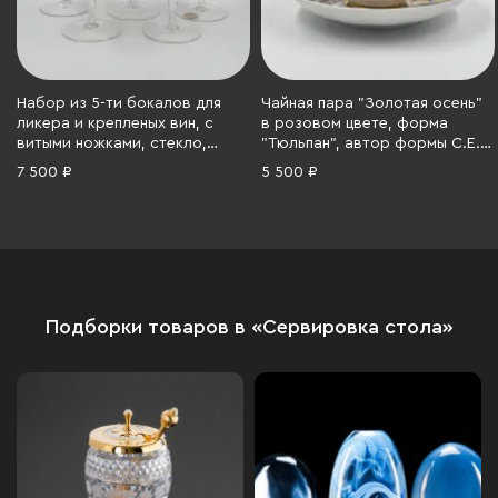
Набор из 5-ти бокалов для
Чайная пара "Золотая осень"
ликера и крепленых вин, с
в розовом цвете, форма
витыми ножками, стекло,
"Тюльпан", автор формы С.Е.
золочение, Чехословакия,
Яковлева, автор росписи Н.П.
7 500 ₽
5 500 ₽
1970-1980 гг.
Славина, Ленинградский
фарфоровый завод (ЛФЗ),
фарфор, деколь, люстр,
золочение, СССР, 1970-1986 гг.
Подборки товаров в «Сервировка стола»