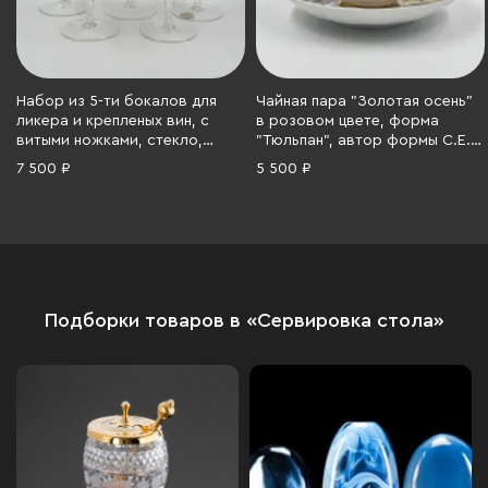
Набор из 5-ти бокалов для
Чайная пара "Золотая осень"
ликера и крепленых вин, с
в розовом цвете, форма
витыми ножками, стекло,
"Тюльпан", автор формы С.Е.
золочение, Чехословакия,
Яковлева, автор росписи Н.П.
7 500 ₽
5 500 ₽
1970-1980 гг.
Славина, Ленинградский
фарфоровый завод (ЛФЗ),
фарфор, деколь, люстр,
золочение, СССР, 1970-1986 гг.
Подборки товаров в «Сервировка стола»