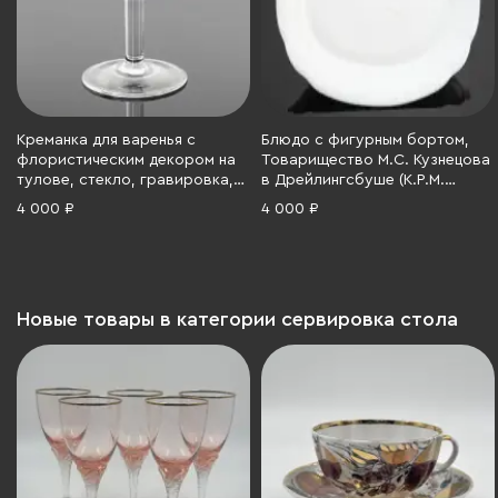
Креманка для варенья с
Блюдо с фигурным бортом,
флористическим декором на
Товарищество М.С. Кузнецова
тулове, стекло, гравировка,
в Дрейлингсбуше (K.P.M.
шлифовка, СССР, 1970-1980 гг.
Dreylingsbusch), фаянс,
4 000 ₽
4 000 ₽
глазурь, Российская империя,
1889-1918 гг.
Новые товары в категории сервировка стола