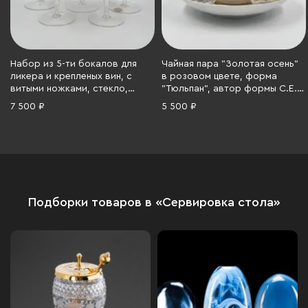
Набор из 5-ти бокалов для
Чайная пара "Золотая осень"
ликера и крепленых вин, с
в розовом цвете, форма
витыми ножками, стекло,
"Тюльпан", автор формы С.Е.
золочение, Чехословакия,
Яковлева, автор росписи Н.П.
7 500 ₽
5 500 ₽
1970-1980 гг.
Славина, Ленинградский
фарфоровый завод (ЛФЗ),
фарфор, деколь, люстр,
золочение, СССР, 1970-1986 гг.
Подборки товаров в «Сервировка стола»