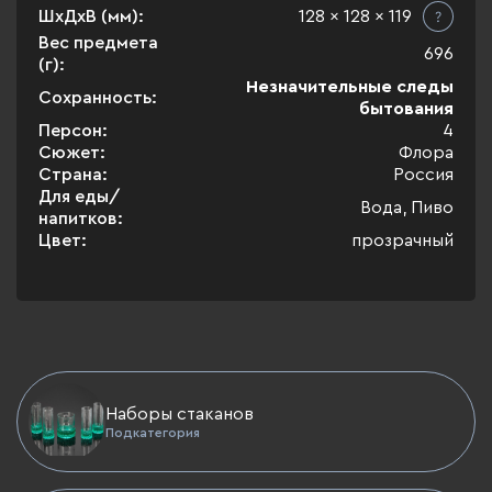
ШхДхВ (мм):
128 x 128 x 119
Вес предмета
696
(г):
Незначительные следы
Сохранность:
бытования
Персон:
4
Сюжет:
Флора
Страна:
Россия
Для еды/
Вода, Пиво
напитков:
Цвет:
прозрачный
Наборы стаканов
Подкатегория