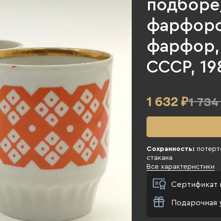
подборе
фарфоро
фарфор, 
СССР, 198
1 632
₽
1 734
Сохранность:
потерто
стакана
Все характеристики
Сертификат 
Подарочная 