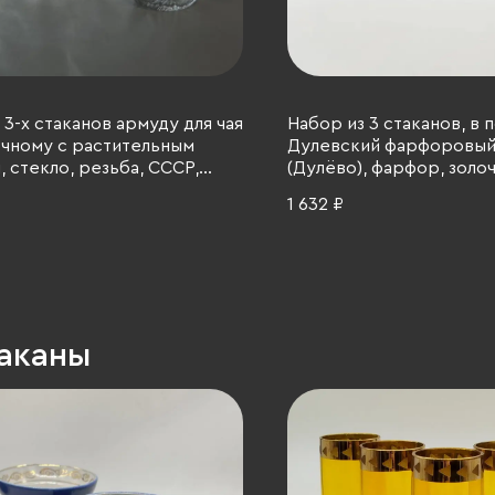
 3-х стаканов армуду для чая
Набор из 3 стаканов, в 
чному с растительным
Дулевский фарфоровый
 стекло, резьба, СССР,
(Дулёво), фарфор, золо
 гг.
1989 г.
1 632 ₽
таканы