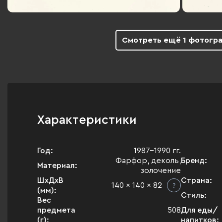
Смотреть ещё 1 фотогр
Характеристики
Год:
1987-1990 гг.
Фарфор, деколь,
Бренд:
Материал:
золочение
ШхДхВ
Страна:
140 x 140 x 82
(мм):
Стиль:
Вес
предмета
508
Для еды/
(г):
напитков: