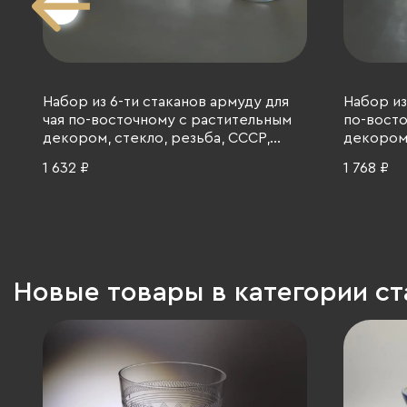
Набор из 6-ти стаканов армуду для
Набор из
чая по-восточному с растительным
по-восто
декором, стекло, резьба, СССР,
декором,
1970-1990 гг.
1970-1990
1 632 ₽
1 768 ₽
Новые товары в категории с